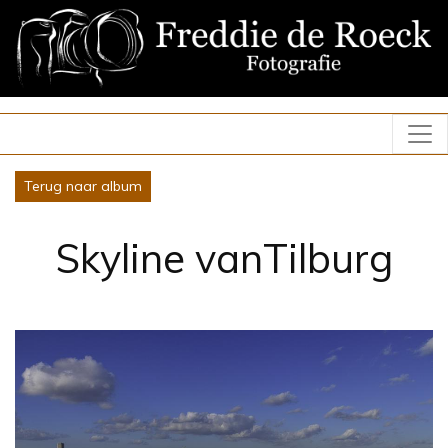
Terug naar album
Skyline vanTilburg