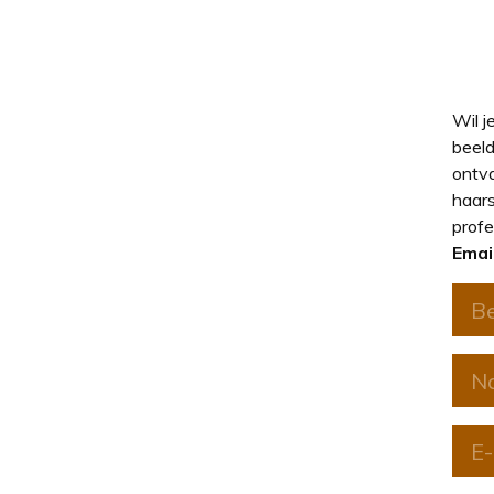
Wil j
beeld
ontva
haars
profe
Emai