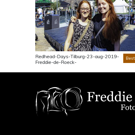
Redhead-Days-Tilburg-23-aug-2019-
Best
Freddie-de-Roeck-