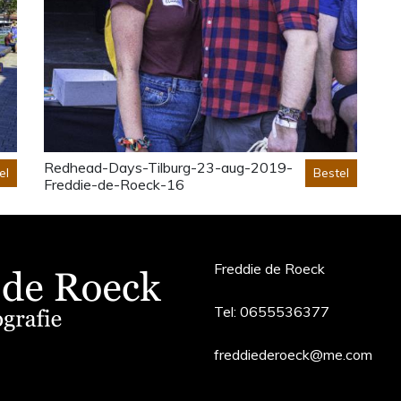
Redhead-Days-Tilburg-23-aug-2019-
el
Bestel
Freddie-de-Roeck-16
Freddie de Roeck
Tel:
0655536377
freddiederoeck@me.com