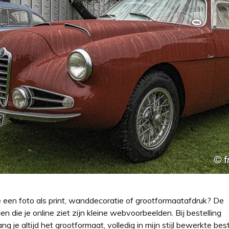
e een foto als print, wanddecoratie of grootformaatafdruk? De
en die je online ziet zijn kleine webvoorbeelden. Bij bestelling
ng je altijd het grootformaat, volledig in mijn stijl bewerkte bes