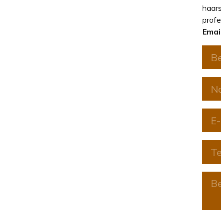
haars
profe
Emai