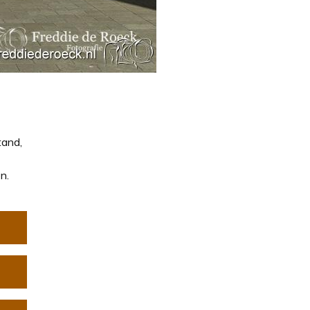
tand,
n.