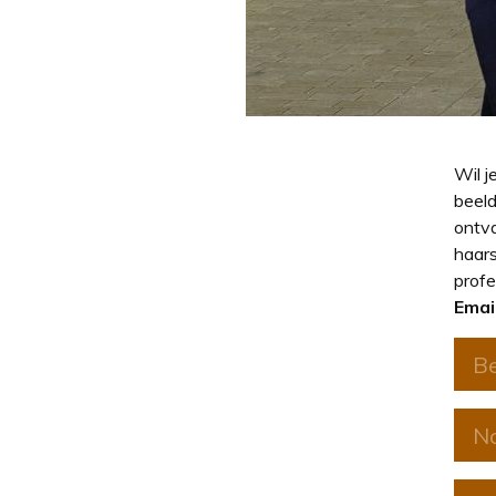
Wil j
beeld
ontva
haars
profe
Emai