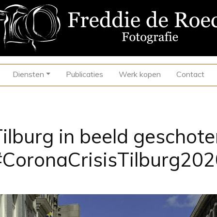
Diensten
Publicaties
Werk kopen
Contact
ilburg in beeld geschot
#CoronaCrisisTilburg202