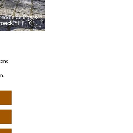
tand,
n.