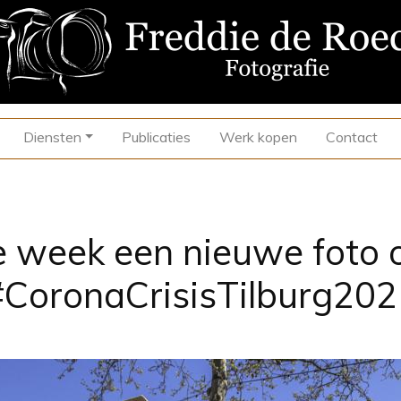
Diensten
Publicaties
Werk kopen
Contact
e week een nieuwe foto 
#CoronaCrisisTilburg202