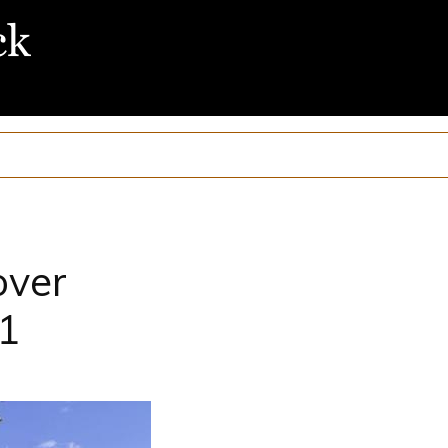
over
1