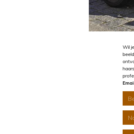
Wil j
beeld
ontva
haars
profe
Emai