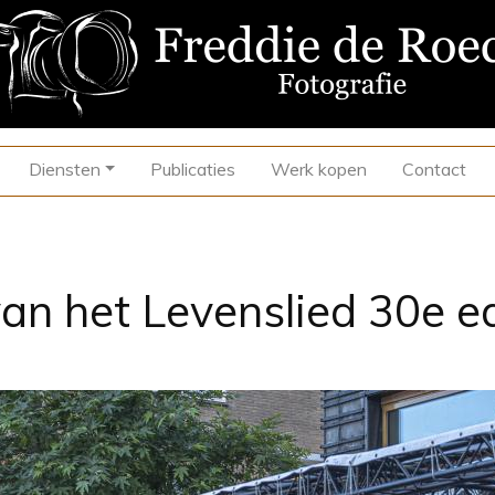
Diensten
Publicaties
Werk kopen
Contact
van het Levenslied 30e e