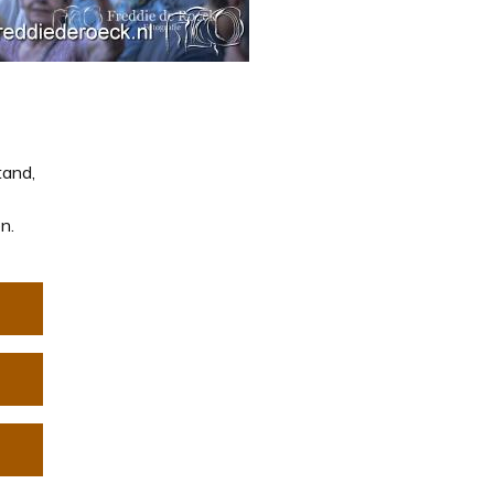
tand,
n.