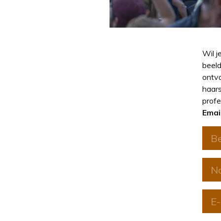
Wil j
beeld
ontva
haars
profe
Emai