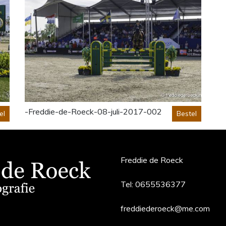
-Freddie-de-Roeck-08-juli-2017-002
el
Bestel
Freddie de Roeck
Tel:
0655536377
freddiederoeck@me.com