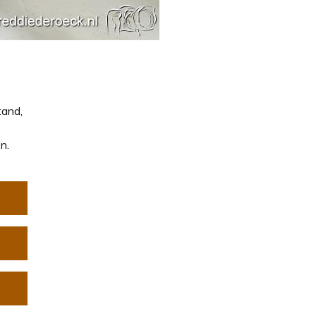
tand,
n.