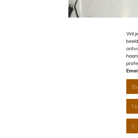
Wil j
beeld
ontva
haars
profe
Emai