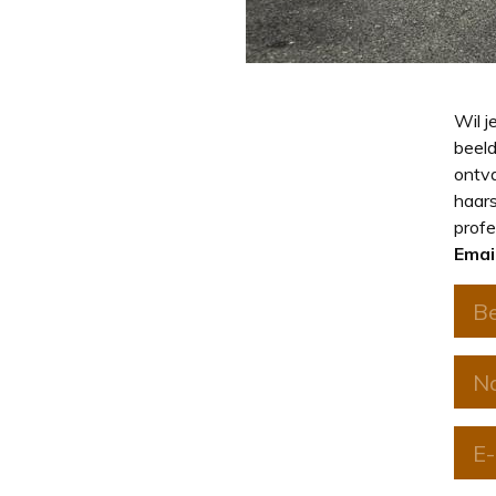
Wil j
beeld
ontva
haars
profe
Emai