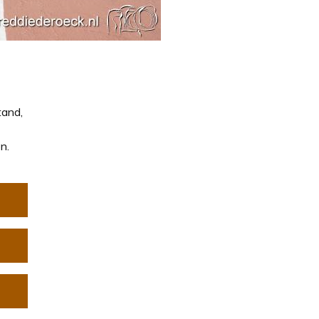
tand,
n.